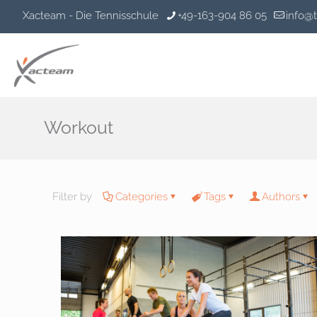
Xacteam - Die Tennisschule
+49-163-904 86 05
info@
Workout
Filter by
Categories
Tags
Authors