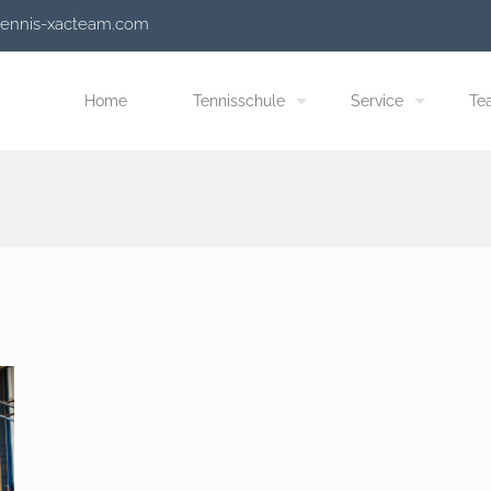
tennis-xacteam.com
Home
Tennisschule
Service
Te