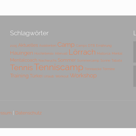
Schlagwörter
Camp
Aktuelles
2015
Assistenten
Camps
DTB
Ernährung
Lörrach
Hauingen
Hochintensiv
Intervall
Mallorca
Mental
Mentalcoach
Sommer
Nachwuchs
Sommercamp
Sonne
Tabata
Tenniscamp
Tennis
Tennisecke
Termine
Workshop
Training
Türkei
Urlaub
Workout
essum
|
Datenschutz