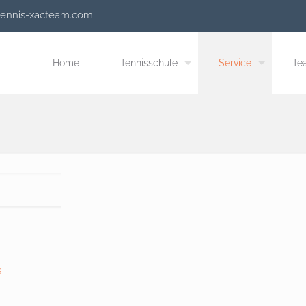
tennis-xacteam.com
Home
Tennisschule
Service
Te
s