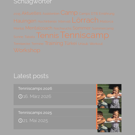
Schlagwörter
Camp
Aktuelles
2015
Assistenten
Camps
DTB
Ernährung
Lörrach
Hauingen
Hochintensiv
Intervall
Mallorca
Mentalcoach
Sommer
Mental
Nachwuchs
Sommercamp
Tenniscamp
Tennis
Sonne
Tabata
Training
Türkei
Tennisecke
Termine
Urlaub
Workout
Workshop
Latest posts
Tenniscamps 2026
16. März 2026
Tenniscamps 2025
21. Mai 2025